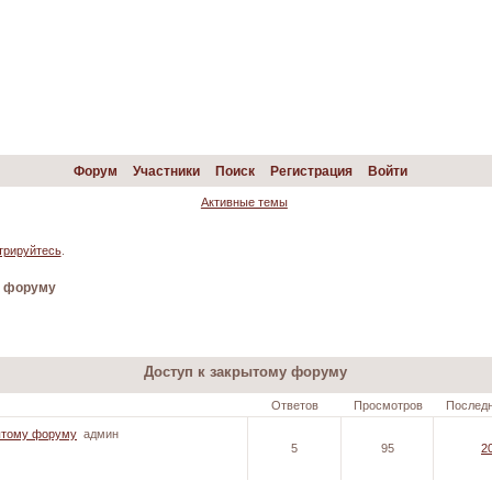
Форум
Участники
Поиск
Регистрация
Войти
Активные темы
трируйтесь
.
у форуму
Доступ к закрытому форуму
Ответов
Просмотров
Послед
рытому форуму
админ
5
95
2