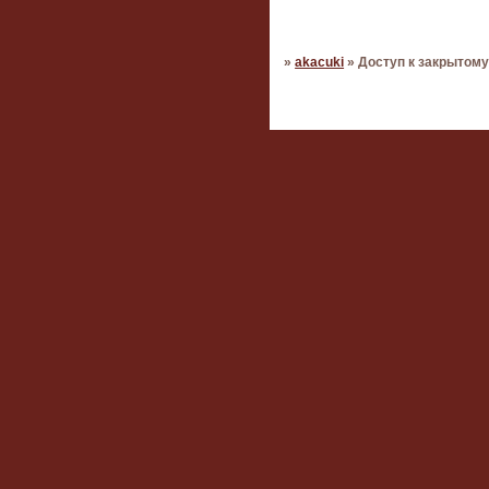
Страница:
1
»
akacuki
»
Доступ к закрытом