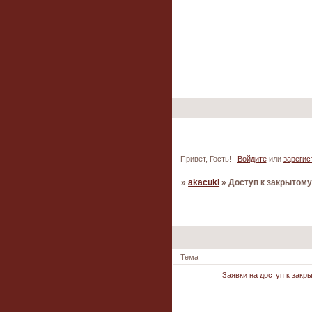
Привет, Гость!
Войдите
или
зарегис
»
akacuki
»
Доступ к закрытом
Страница:
1
Тема
Заявки на доступ к зак